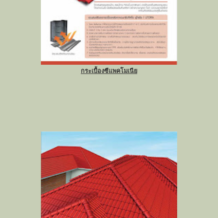
กระเบื้องซีแพคโมเนีย