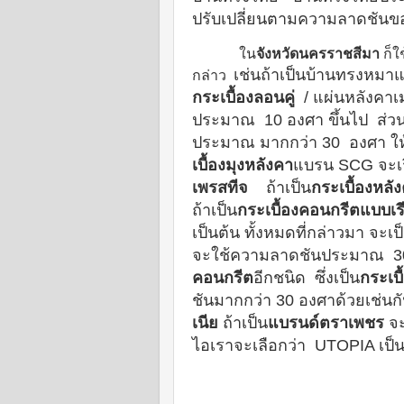
ปรับเปลี่ยน
ตามความลาดชันข
ใน
จังหวัดนครราชสีมา
ก็ใ
เช่นถ้าเป็นบ้านทรงหมา
กล่าว
กระเบื้องลอนคู่
/ แผ่นหลังคาเ
ประมาณ 10 องศา ขึ้นไป ส่วน
ประมาณ มากกว่า 30 องศา
ให
เบื้องมุงหลังคา
แบรน SCG จะเ
เพรสทีจ
ถ้าเป็น
กระเบื้องหล
ถ้าเป็น
กระเบื้องคอนกรีตแบบเร
เป็นต้น ทั้งหมดที่กล่าวมา จะ
จะใช้ความลาดชันประมาณ 30
คอนกรีต
อีกชนิด ซึ่งเป็น
กระเบื
ชันมากกว่า 30 องศาด้วยเช่นกั
เนีย
ถ้าเป็น
แบรนด์
ตราเพชร
จะ
ไอเราจะเลือกว่า UTOPIA เป็