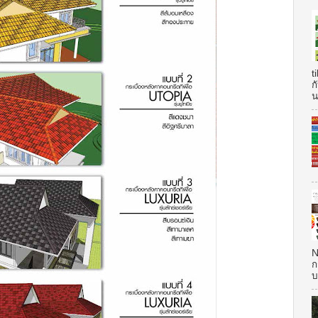
t
ก
น
N
ก
บ