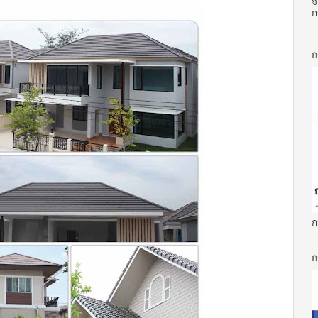
จ
ก
ก
ก
ก