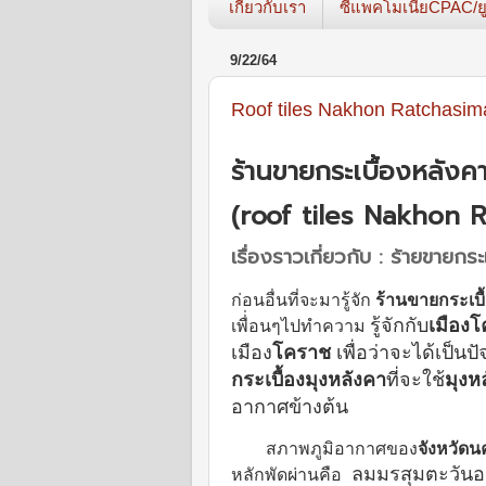
เกี่ยวกับเรา
ซีแพคโมเนียCPAC/ยู
9/22/64
Roof tiles Nakhon Ratchasim
ร้านขายกระเบื้องหลัง
(roof tiles Nakhon 
เรื่องราวเกี่ยวกับ : ร้ายขายก
ก่อนอื่นที่จะมารู้จัก
ร้านขายกระเบื
รู้จักกับ
เมือง
เพื่่อนๆไปทำความ
เมือง
โคราช
เพื่อว่าจะได้เป็
กระเบื้องมุงหลังคา
ที่จะใช้
มุงห
อากาศข้างต้น
สภาพภูมิอากาศของ
จังหวัด
ลมมรสุมตะวันออ
หลักพัดผ่านคือ