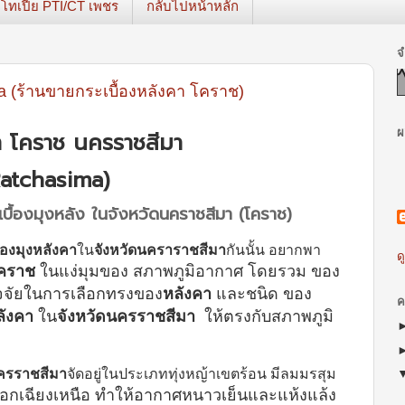
โทเปีย PTI/CT เพชร
กลับไปหน้าหลัก
จ
a (ร้านขายกระเบื้องหลังคา โคราช)
ผ
คา โคราช นครราชสีมา
Ratchasima)
ระเบื้องมุงหลัง ในจังหวัดนคราชสีมา (โคราช)
้องมุงหลังคา
ใน
จังหวัดนคราราชสีมา
กันนั้น อยากพา
ด
โคราช
ในแง่มุมของ สภาพภูมิอากาศ โดยรวม ของ
นปัจจัยในการเลือกทรงของ
หลังคา
และชนิด ของ
ค
ลังคา
ใน
จังหวัดนครราชสีมา
ให้ตรงกับสภาพภูมิ
นครราชสีมา
จัดอยู่ในประเภททุ่งหญ้าเขตร้อน มีลมมรสุม
กเฉียงเหนือ ทำให้อากาศหนาวเย็นและแห้งแล้ง