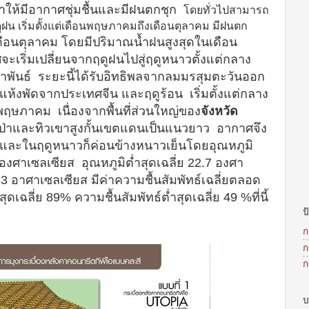
ำให้มีอากาศชุ่มชื้นและมีฝนตกชุก
โดยทั่วไปสามารถ
ดูฝน เริ่มตั้งแต่เดือนพฤษภาคมถึงเดือนตุลาคม มีฝนตก
เดือนตุลาคม โดยมีปริมาณน้ำฝนสูงสุดในเดือน
เริ่มเปลี่ยนจากฤดูฝนไปสู่ฤดูหนาวตั้งแต่กลาง
ภาพันธ์
ระยะนี้ได้รับอิทธิพลจากลมมรสุมตะวันออก
ละแห้งพัดจากประเทศจีน และฤดูร้อน
เริ่มตั้งแต่กลาง
พฤษภาคม เนื่องจากพื้นที่ส่วนใหญ่ของ
จังหวัด
ีป่าและทิวเขาสูงกั้นเขตแดนเป็นแนวยาว อากาศจึง
และในฤดูหนาวก็ค่อนข้างหนาวเย็นโดยอุณหภูมิ
4 องศาเซลเซียส
อุณหภูมิต่ำสุดเฉลี่ย 22.7 องศา
 33 อาศาเซลเซียส มีค่าความชื้นสัมพัทธ์เฉลี่ยตลอด
สุดเฉลี่ย 89% ความชื้นสัมพัทธ์ต่ำสุดเฉลี่ย 49 %ที่นี้
ป
ก
ก
ก
บ