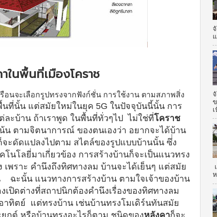
จ
แ
าในพื้นที่เมืองโคราช
จ
อนจะเลือกรูปทรงจากฟังก์ชั่น การใช้งาน ตามสภาพสิ่ง
ข
้นที่นั้น แต่สมัยใหม่ในยุค 5G ในปัจจุบันนี้นั้น การ
เ
่ละบ้าน ถ้าเราพูด ในพื้นที่ทั่วๆไป
ไม่ใช่ที่
โคราช
จะเน้น ตามจิตนาการณ์ ของตนเองว่า อยากจะได้บ้าน
ก็จะดัดแปลงไปตาม สไตล์ของรูปแบบบ้านนั้น ซึ่่ง
ทคโนโลยี่มาเกี่ยวข้อง การสร้างบ้านก็จะเป็นแนวทรง
 เพราะ คำนึงถึงทิศทางลม บ้านจะได้เย็นๆ แต่สมัย
เ
ห
บ้าน ฉะนั้น แนวทางการสร้างบ้าน
ตามใจเจ้าของบ้าน
องเปิดต่างที่สถาปนิกต้องคำนึงเรื่องของทิศทางลม
อาทิตย์
แต่ทรงบ้าน เช่นบ้านทรงโมเดิร์นทันสมัย
ุกต์ หรือบ้านทรงอะไรก็ตาม ชนิดของ
หลังคา
ก็จะ