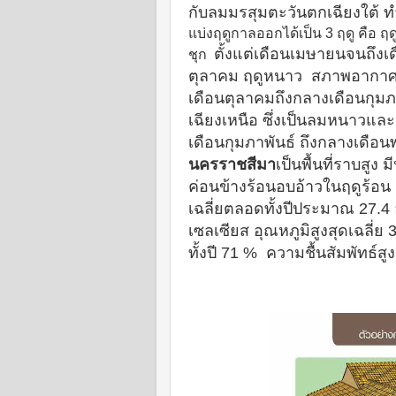
กับลมมรสุมตะวันตกเฉียงใต้ ท
แบ่งฤดูกาลออกได้เป็น 3 ฤดู คือ ฤ
ตั้งแต่เดือนเมษายนจนถึง
ชุก
ตุลาคม ฤดูหนาว
สภาพอากาศจะ
เดือนตุลาคมถึงกลางเดือนกุม
เฉียงเหนือ ซึ่งเป็นลมหนาวแ
เดือนกุมภาพันธ์ ถึงกลางเดือน
นครราชสีมา
เป็นพื้นที่ราบสูง
ม
ค่อนข้างร้อนอบอ้าวในฤดูร้อน
เฉลี่ยตลอดทั้งปีประมาณ 27.
เซลเซียส อุณหภูมิสูงสุดเฉลี่ย
ทั้งปี 71 %
ความชื้นสัมพัทธ์สูง