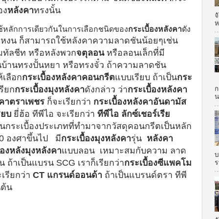
อง
หลังคา
ทรงนั้น
จ
ห
ช้หลักการเดียวกันในการเลือกชนิดของ
กระเบื้องหลังคา
ดัง
แหงน ก็สามารถใช้หลังคาความลาดชันน้อยๆเช่น
มทัลชีท หรือหลังพวก
จตุลอน
หรือลอนเล็กที่มี
บ้านทรงปั้นหยา หรือทรงจั๋ว ถ้าความลาดชัน
้เลือก
กระเบื้องหลังคาคอนกรีต
แบบเรียบ ถ้าเป็น
กระ
จ
รียก
กระเบื้องมุงหลังคา
ดังกล่าว ว่า
กระเบื้องหลังคา
ก
น
ังคาตราเพชร
ก็จะเรียกว่า
กระเบื้องหลังคาอันดามัส
ียบ
ยี่ฮ้อ ทีพีไอ จะเรียกว่า
ทีพีไอ ลักซ์เชอร์เรีย
เป็นกระเบื้องประเภทที่ทำมาจากวัสดุคอนกรีต
เป็นหลัก
 องศาขึ้นไป มี
กระเบื้องมุงหลังคา
รุ่น
หลังคา
้องหลังมุงหลังคา
แบบลอน
เหมาะสมกับความ ลาด
บ
น ถ้าเป็นแบรน SCG เราก็เรียกว่า
กระเบื้องซีแพคโม
ร
เรียกว่า
CT แกรนด์ออนด้า
ถ้าเป็นแบรนด์ตรา ทีพี
นต้น